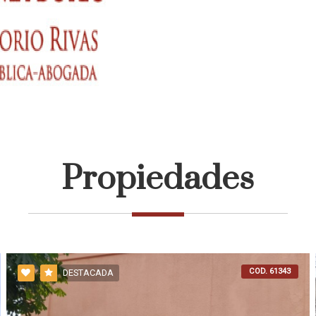
Propiedades
COD. 61343
DESTACADA