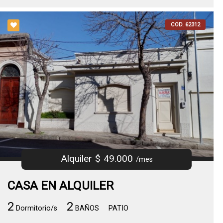
COD. 62312
Alquiler $ 49.000
/mes
CASA EN ALQUILER
2
2
Dormitorio/s
BAÑOS
PATIO