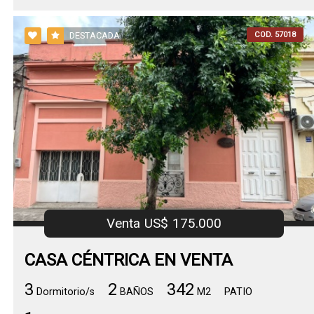
COD. 57018
DESTACADA
Venta US$ 175.000
CASA CÉNTRICA EN VENTA
3
2
342
Dormitorio/s
BAÑOS
M2
PATIO