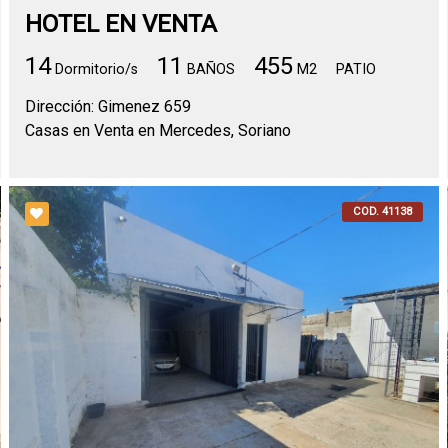
HOTEL EN VENTA
14
11
455
Dormitorio/s
BAÑOS
M2
PATIO
Dirección: Gimenez 659
Casas en Venta en Mercedes, Soriano
COD. 41138